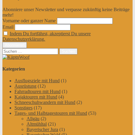
Abonniere unser Newsletter und verpasse zukünftig keine Beiträge
mehr!
Vorname oder ganzer Name
Email
Indem Du fortfährst, akzeptierst Du unsere
Datenschutzerklärung.
Suchen
nach:
Kategorien
Ausflugsziele mit Hund
(1)
Ausrüstung
(12)
Fahrradtouren mit Hund
(1)
Kajaktouren mit Hund
(4)
Schneeschuhwandern mit Hund
(2)
Sonstiges
(17)
Tages- und Halbtagestouren mit Hund
(53)
Allgäu
(2)
Altmühltal
(21)
Bayerischer Jura
(1)
Bayerischer Wald
(5)