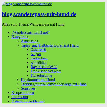
blog.wanderspass-mit-hund.de
Alles zum Thema Wanderspass mit Hund
„Wanderspass mit Hund“
Kategorien
Ausrüstung
Tages- und Halbtagestouren mit Hund
Österreich
Allgäu
Tschechien
Altmühltal
Bayerischer Wald
Fränkische Schweiz
Fichtelgebirge
Kajaktouren mit Hund
Trekkingtouren/Fernwanderwege mit Hund
Sonstiges
Kooperationen
Impressum
Datenschutzerklärung