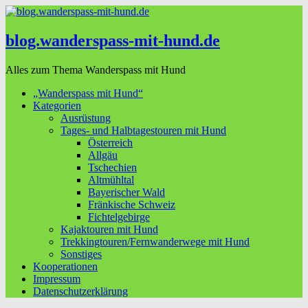
blog.wanderspass-mit-hund.de
Alles zum Thema Wanderspass mit Hund
„Wanderspass mit Hund“
Kategorien
Ausrüstung
Tages- und Halbtagestouren mit Hund
Österreich
Allgäu
Tschechien
Altmühltal
Bayerischer Wald
Fränkische Schweiz
Fichtelgebirge
Kajaktouren mit Hund
Trekkingtouren/Fernwanderwege mit Hund
Sonstiges
Kooperationen
Impressum
Datenschutzerklärung