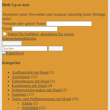
Bleib Up-to-date
Abonniere unser Newsletter und verpasse zukünftig keine Beiträge
mehr!
Vorname oder ganzer Name
Email
Indem Du fortfährst, akzeptierst Du unsere
Datenschutzerklärung.
Suchen
nach:
Kategorien
Ausflugsziele mit Hund
(1)
Ausrüstung
(12)
Fahrradtouren mit Hund
(1)
Kajaktouren mit Hund
(4)
Schneeschuhwandern mit Hund
(2)
Sonstiges
(17)
Tages- und Halbtagestouren mit Hund
(53)
Allgäu
(2)
Altmühltal
(21)