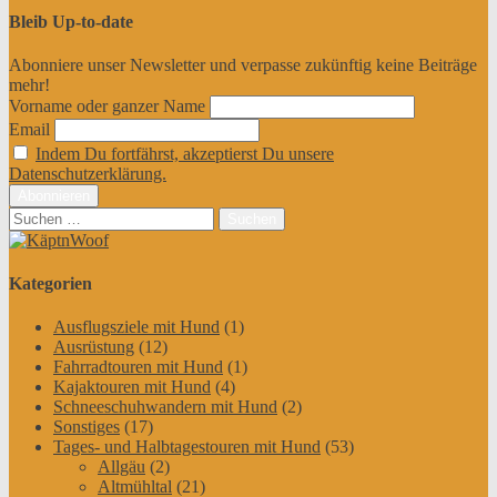
Bleib Up-to-date
Abonniere unser Newsletter und verpasse zukünftig keine Beiträge
mehr!
Vorname oder ganzer Name
Email
Indem Du fortfährst, akzeptierst Du unsere
Datenschutzerklärung.
Suchen
nach:
Kategorien
Ausflugsziele mit Hund
(1)
Ausrüstung
(12)
Fahrradtouren mit Hund
(1)
Kajaktouren mit Hund
(4)
Schneeschuhwandern mit Hund
(2)
Sonstiges
(17)
Tages- und Halbtagestouren mit Hund
(53)
Allgäu
(2)
Altmühltal
(21)