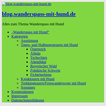
blog.wanderspass-mit-hund.de
Alles zum Thema Wanderspass mit Hund
„Wanderspass mit Hund“
Kategorien
Ausrüstung
Tages- und Halbtagestouren mit Hund
Österreich
Allgäu
Tschechien
Altmühltal
Bayerischer Wald
Fränkische Schweiz
Fichtelgebirge
Kajaktouren mit Hund
Trekkingtouren/Fernwanderwege mit Hund
Sonstiges
Kooperationen
Impressum
Datenschutzerklärung