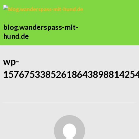
blog.wanderspass-mit-
hund.de
wp-
1576753385261864389881425