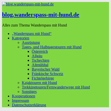
blog.wanderspass-mit-hund.de
Alles zum Thema Wanderspass mit Hund
„Wanderspass mit Hund“
Kategorien
Ausrüstung
Tages- und Halbtagestouren mit Hund
Österreich
Allgäu
Tschechien
Altmühltal
Bayerischer Wald
Fränkische Schweiz
Fichtelgebirge
Kajaktouren mit Hund
Trekkingtouren/Fernwanderwege mit Hund
Sonstiges
Kooperationen
Impressum
Datenschutzerklärung