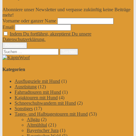
Abonniere unser Newsletter und verpasse zukünftig keine Beiträge
mehr!
Vorname oder ganzer Name
Email
Indem Du fortfährst, akzeptierst Du unsere
Datenschutzerklärung.
Suchen
nach:
Kategorien
Ausflugsziele mit Hund
(1)
Ausrüstung
(12)
Fahrradtouren mit Hund
(1)
Kajaktouren mit Hund
(4)
Schneeschuhwandern mit Hund
(2)
Sonstiges
(17)
Tages- und Halbtagestouren mit Hund
(53)
Allgäu
(2)
Altmühltal
(21)
Bayerischer Jura
(1)
Bayerischer Wald
(5)