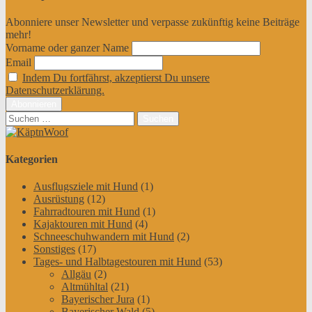
Abonniere unser Newsletter und verpasse zukünftig keine Beiträge
mehr!
Vorname oder ganzer Name
Email
Indem Du fortfährst, akzeptierst Du unsere
Datenschutzerklärung.
Suchen
nach:
Kategorien
Ausflugsziele mit Hund
(1)
Ausrüstung
(12)
Fahrradtouren mit Hund
(1)
Kajaktouren mit Hund
(4)
Schneeschuhwandern mit Hund
(2)
Sonstiges
(17)
Tages- und Halbtagestouren mit Hund
(53)
Allgäu
(2)
Altmühltal
(21)
Bayerischer Jura
(1)
Bayerischer Wald
(5)