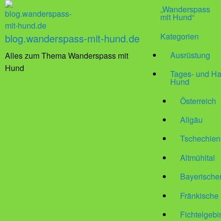
„Wanderspass
mit Hund“
Kategorien
blog.wanderspass-mit-hund.de
Ausrüstung
Alles zum Thema Wanderspass mit
Hund
Tages- und Ha
Hund
Österreich
Allgäu
Tschechien
Altmühltal
Bayerische
Fränkische
Fichtelgebi