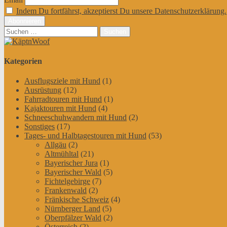
Indem Du fortfährst, akzeptierst Du unsere Datenschutzerklärung.
Suchen
nach:
Kategorien
Ausflugsziele mit Hund
(1)
Ausrüstung
(12)
Fahrradtouren mit Hund
(1)
Kajaktouren mit Hund
(4)
Schneeschuhwandern mit Hund
(2)
Sonstiges
(17)
Tages- und Halbtagestouren mit Hund
(53)
Allgäu
(2)
Altmühltal
(21)
Bayerischer Jura
(1)
Bayerischer Wald
(5)
Fichtelgebirge
(7)
Frankenwald
(2)
Fränkische Schweiz
(4)
Nürnberger Land
(5)
Oberpfälzer Wald
(2)
Österreich
(2)