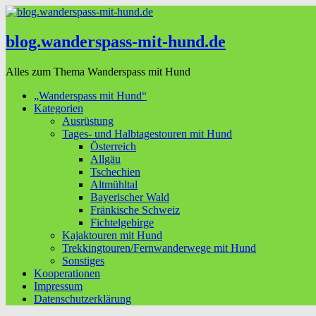
blog.wanderspass-mit-hund.de
Alles zum Thema Wanderspass mit Hund
„Wanderspass mit Hund“
Kategorien
Ausrüstung
Tages- und Halbtagestouren mit Hund
Österreich
Allgäu
Tschechien
Altmühltal
Bayerischer Wald
Fränkische Schweiz
Fichtelgebirge
Kajaktouren mit Hund
Trekkingtouren/Fernwanderwege mit Hund
Sonstiges
Kooperationen
Impressum
Datenschutzerklärung