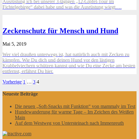
Ausrüstung ich bei unserer 3-tägigen „12-Gipfel-Tour im
Fichtelgebirge“ dabei habe und was die Ausrüstung wiegt….
Zeckenschutz für Mensch und Hund
Mai 5, 2019
Wer viel draußen unterwegs ist, hat natürlich auch mit Zecken zu
kämpfen. Wie Du dich und deinen Hund vor den lästigen
Krabbelviechern schützen kannst und wie Du eine Zecke am besten
entfernst, erfährst Du hier.
Seitennummerierung
Vorherige
1
…
3
4
der
Neueste Beiträge
Beiträge
Die neuen „Soft-Snacks mit Funktion“ von mammaly im Test
Hundewanderung für warme Tage – Im Zeichen des Weißen
Main
Auf dem Westweg von Untersteinach nach Immenreuth