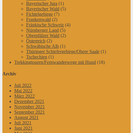
Bayerischer Jura
(1)
Bayerischer Wald
(5)
Fichtelgebirge
(7)
Frankenwald
(2)
Fränkische Schweiz
(4)
Nürnberger Land
(5)
Oberpfälzer Wald
(2)
Österreich
(2)
Schwäbische Alb
(1)
Thüringer Schiefergebirge/Obere Saale
(1)
Tschechien
(1)
Trekkingtouren/Fernwanderwege mit Hund
(18)
Archiv
Juli 2022
Mai 2022
März 2022
Dezember 2021
November 2021
September 2021
August 2021
Juli 2021
Juni 2021