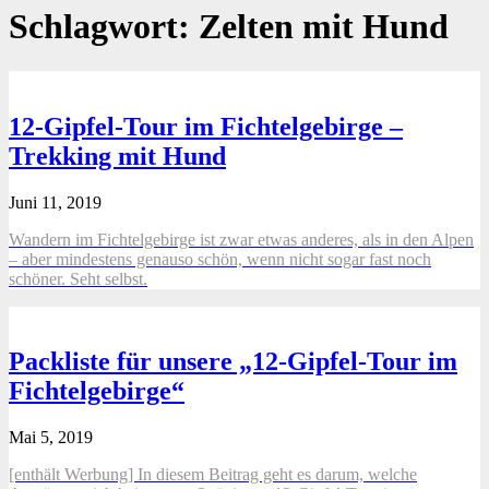
Schlagwort:
Zelten mit Hund
12-Gipfel-Tour im Fichtelgebirge –
Trekking mit Hund
Juni 11, 2019
Wandern im Fichtelgebirge ist zwar etwas anderes, als in den Alpen
– aber mindestens genauso schön, wenn nicht sogar fast noch
schöner. Seht selbst.
Packliste für unsere „12-Gipfel-Tour im
Fichtelgebirge“
Mai 5, 2019
[enthält Werbung] In diesem Beitrag geht es darum, welche