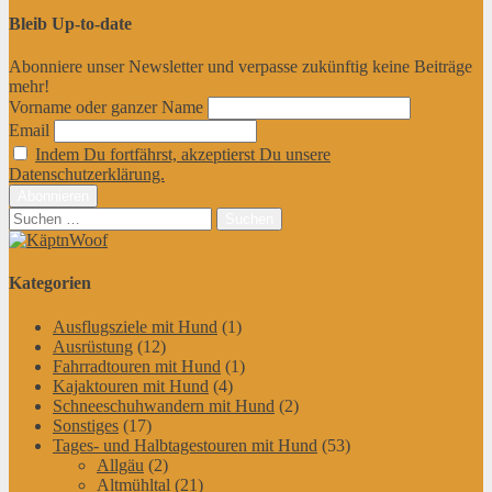
Bleib Up-to-date
Abonniere unser Newsletter und verpasse zukünftig keine Beiträge
mehr!
Vorname oder ganzer Name
Email
Indem Du fortfährst, akzeptierst Du unsere
Datenschutzerklärung.
Suchen
nach:
Kategorien
Ausflugsziele mit Hund
(1)
Ausrüstung
(12)
Fahrradtouren mit Hund
(1)
Kajaktouren mit Hund
(4)
Schneeschuhwandern mit Hund
(2)
Sonstiges
(17)
Tages- und Halbtagestouren mit Hund
(53)
Allgäu
(2)
Altmühltal
(21)