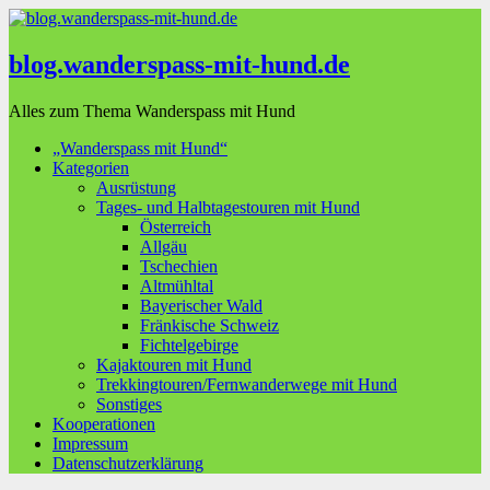
blog.wanderspass-mit-hund.de
Alles zum Thema Wanderspass mit Hund
„Wanderspass mit Hund“
Kategorien
Ausrüstung
Tages- und Halbtagestouren mit Hund
Österreich
Allgäu
Tschechien
Altmühltal
Bayerischer Wald
Fränkische Schweiz
Fichtelgebirge
Kajaktouren mit Hund
Trekkingtouren/Fernwanderwege mit Hund
Sonstiges
Kooperationen
Impressum
Datenschutzerklärung