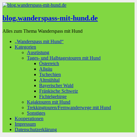
blog.wanderspass-mit-hund.de
Alles zum Thema Wanderspass mit Hund
„Wanderspass mit Hund“
Kategorien
Ausrüstung
Tages- und Halbtagestouren mit Hund
Österreich
Allgäu
Tschechien
Altmühltal
Bayerischer Wald
Fränkische Schweiz
Fichtelgebirge
Kajaktouren mit Hund
Trekkingtouren/Fernwanderwege mit Hund
Sonstiges
Kooperationen
Impressum
Datenschutzerklärung