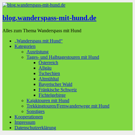
blog.wanderspass-mit-hund.de
Alles zum Thema Wanderspass mit Hund
„Wanderspass mit Hund“
Kategorien
Ausrüstung
Tages- und Halbtagestouren mit Hund
Österreich
Allgäu
Tschechien
Altmühltal
Bayerischer Wald
Fränkische Schweiz
Fichtelgebirge
Kajaktouren mit Hund
Trekkingtouren/Fernwanderwege mit Hund
Sonstiges
Kooperationen
Impressum
Datenschutzerklärung