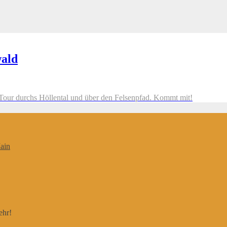
wald
Tour durchs Höllental und über den Felsenpfad. Kommt mit!
ain
ehr!