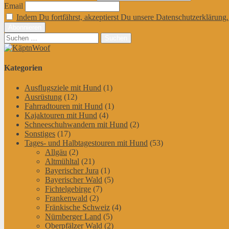
Email
Indem Du fortfährst, akzeptierst Du unsere Datenschutzerklärung.
Suchen
nach:
Kategorien
Ausflugsziele mit Hund
(1)
Ausrüstung
(12)
Fahrradtouren mit Hund
(1)
Kajaktouren mit Hund
(4)
Schneeschuhwandern mit Hund
(2)
Sonstiges
(17)
Tages- und Halbtagestouren mit Hund
(53)
Allgäu
(2)
Altmühltal
(21)
Bayerischer Jura
(1)
Bayerischer Wald
(5)
Fichtelgebirge
(7)
Frankenwald
(2)
Fränkische Schweiz
(4)
Nürnberger Land
(5)
Oberpfälzer Wald
(2)