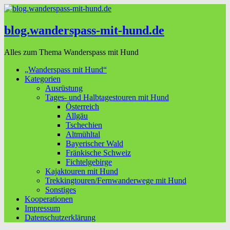
blog.wanderspass-mit-hund.de
Alles zum Thema Wanderspass mit Hund
„Wanderspass mit Hund“
Kategorien
Ausrüstung
Tages- und Halbtagestouren mit Hund
Österreich
Allgäu
Tschechien
Altmühltal
Bayerischer Wald
Fränkische Schweiz
Fichtelgebirge
Kajaktouren mit Hund
Trekkingtouren/Fernwanderwege mit Hund
Sonstiges
Kooperationen
Impressum
Datenschutzerklärung