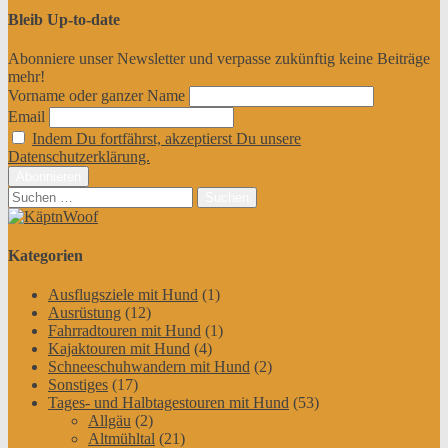
Bleib Up-to-date
Abonniere unser Newsletter und verpasse zukünftig keine Beiträge
mehr!
Vorname oder ganzer Name
Email
Indem Du fortfährst, akzeptierst Du unsere
Datenschutzerklärung.
Suchen
nach:
Kategorien
Ausflugsziele mit Hund
(1)
Ausrüstung
(12)
Fahrradtouren mit Hund
(1)
Kajaktouren mit Hund
(4)
Schneeschuhwandern mit Hund
(2)
Sonstiges
(17)
Tages- und Halbtagestouren mit Hund
(53)
Allgäu
(2)
Altmühltal
(21)