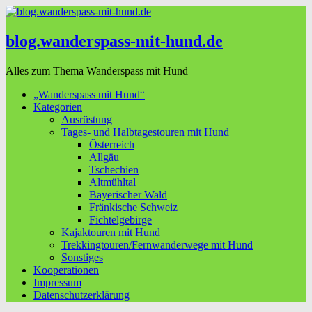
blog.wanderspass-mit-hund.de
Alles zum Thema Wanderspass mit Hund
„Wanderspass mit Hund“
Kategorien
Ausrüstung
Tages- und Halbtagestouren mit Hund
Österreich
Allgäu
Tschechien
Altmühltal
Bayerischer Wald
Fränkische Schweiz
Fichtelgebirge
Kajaktouren mit Hund
Trekkingtouren/Fernwanderwege mit Hund
Sonstiges
Kooperationen
Impressum
Datenschutzerklärung