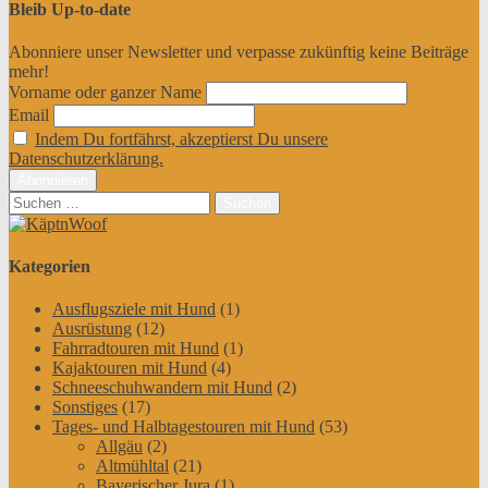
Bleib Up-to-date
Abonniere unser Newsletter und verpasse zukünftig keine Beiträge
mehr!
Vorname oder ganzer Name
Email
Indem Du fortfährst, akzeptierst Du unsere
Datenschutzerklärung.
Suchen
nach:
Kategorien
Ausflugsziele mit Hund
(1)
Ausrüstung
(12)
Fahrradtouren mit Hund
(1)
Kajaktouren mit Hund
(4)
Schneeschuhwandern mit Hund
(2)
Sonstiges
(17)
Tages- und Halbtagestouren mit Hund
(53)
Allgäu
(2)
Altmühltal
(21)
Bayerischer Jura
(1)