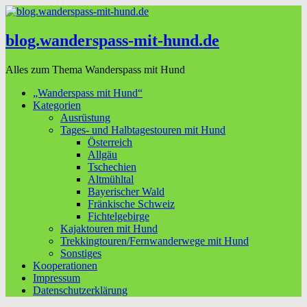
blog.wanderspass-mit-hund.de
Alles zum Thema Wanderspass mit Hund
„Wanderspass mit Hund“
Kategorien
Ausrüstung
Tages- und Halbtagestouren mit Hund
Österreich
Allgäu
Tschechien
Altmühltal
Bayerischer Wald
Fränkische Schweiz
Fichtelgebirge
Kajaktouren mit Hund
Trekkingtouren/Fernwanderwege mit Hund
Sonstiges
Kooperationen
Impressum
Datenschutzerklärung