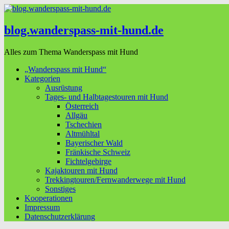
blog.wanderspass-mit-hund.de
Alles zum Thema Wanderspass mit Hund
„Wanderspass mit Hund“
Kategorien
Ausrüstung
Tages- und Halbtagestouren mit Hund
Österreich
Allgäu
Tschechien
Altmühltal
Bayerischer Wald
Fränkische Schweiz
Fichtelgebirge
Kajaktouren mit Hund
Trekkingtouren/Fernwanderwege mit Hund
Sonstiges
Kooperationen
Impressum
Datenschutzerklärung