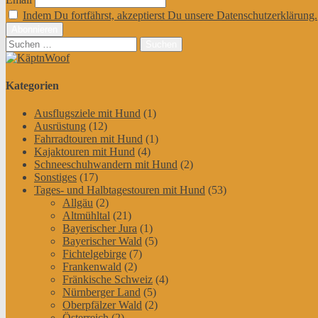
Indem Du fortfährst, akzeptierst Du unsere Datenschutzerklärung.
Suchen
nach:
Kategorien
Ausflugsziele mit Hund
(1)
Ausrüstung
(12)
Fahrradtouren mit Hund
(1)
Kajaktouren mit Hund
(4)
Schneeschuhwandern mit Hund
(2)
Sonstiges
(17)
Tages- und Halbtagestouren mit Hund
(53)
Allgäu
(2)
Altmühltal
(21)
Bayerischer Jura
(1)
Bayerischer Wald
(5)
Fichtelgebirge
(7)
Frankenwald
(2)
Fränkische Schweiz
(4)
Nürnberger Land
(5)
Oberpfälzer Wald
(2)
Österreich
(2)