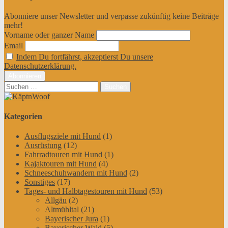
Abonniere unser Newsletter und verpasse zukünftig keine Beiträge
mehr!
Vorname oder ganzer Name
Email
Indem Du fortfährst, akzeptierst Du unsere
Datenschutzerklärung.
Suchen
nach:
Kategorien
Ausflugsziele mit Hund
(1)
Ausrüstung
(12)
Fahrradtouren mit Hund
(1)
Kajaktouren mit Hund
(4)
Schneeschuhwandern mit Hund
(2)
Sonstiges
(17)
Tages- und Halbtagestouren mit Hund
(53)
Allgäu
(2)
Altmühltal
(21)
Bayerischer Jura
(1)
Bayerischer Wald
(5)