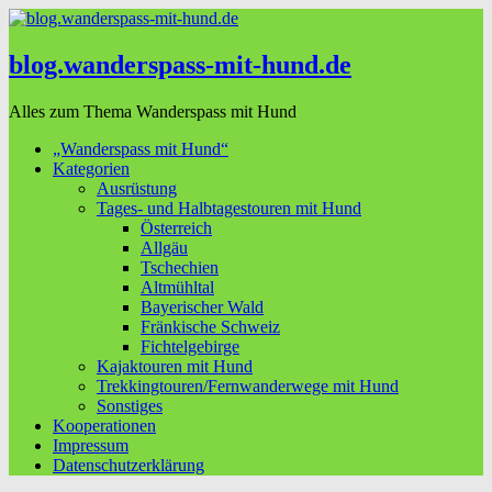
blog.wanderspass-mit-hund.de
Alles zum Thema Wanderspass mit Hund
„Wanderspass mit Hund“
Kategorien
Ausrüstung
Tages- und Halbtagestouren mit Hund
Österreich
Allgäu
Tschechien
Altmühltal
Bayerischer Wald
Fränkische Schweiz
Fichtelgebirge
Kajaktouren mit Hund
Trekkingtouren/Fernwanderwege mit Hund
Sonstiges
Kooperationen
Impressum
Datenschutzerklärung