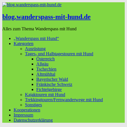
blog.wanderspass-mit-hund.de
Alles zum Thema Wanderspass mit Hund
„Wanderspass mit Hund“
Kategorien
Ausrüstung
Tages- und Halbtagestouren mit Hund
Österreich
Allgäu
Tschechien
Altmühltal
Bayerischer Wald
Fränkische Schweiz
Fichtelgebirge
Kajaktouren mit Hund
Trekkingtouren/Fernwanderwege mit Hund
Sonstiges
Kooperationen
Impressum
Datenschutzerklärung