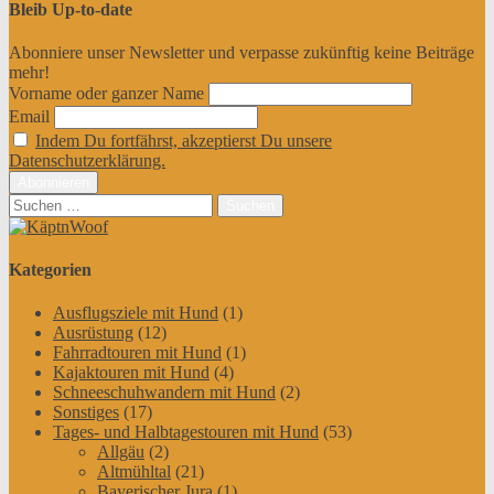
Bleib Up-to-date
Abonniere unser Newsletter und verpasse zukünftig keine Beiträge
mehr!
Vorname oder ganzer Name
Email
Indem Du fortfährst, akzeptierst Du unsere
Datenschutzerklärung.
Suchen
nach:
Kategorien
Ausflugsziele mit Hund
(1)
Ausrüstung
(12)
Fahrradtouren mit Hund
(1)
Kajaktouren mit Hund
(4)
Schneeschuhwandern mit Hund
(2)
Sonstiges
(17)
Tages- und Halbtagestouren mit Hund
(53)
Allgäu
(2)
Altmühltal
(21)
Bayerischer Jura
(1)