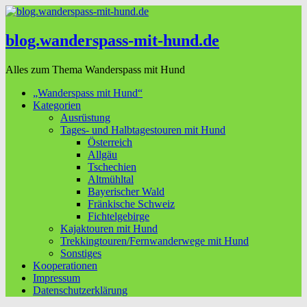
blog.wanderspass-mit-hund.de
Alles zum Thema Wanderspass mit Hund
„Wanderspass mit Hund“
Kategorien
Ausrüstung
Tages- und Halbtagestouren mit Hund
Österreich
Allgäu
Tschechien
Altmühltal
Bayerischer Wald
Fränkische Schweiz
Fichtelgebirge
Kajaktouren mit Hund
Trekkingtouren/Fernwanderwege mit Hund
Sonstiges
Kooperationen
Impressum
Datenschutzerklärung