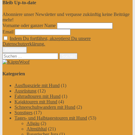
Bleib Up-to-date
Abonniere unser Newsletter und verpasse zukünftig keine Beiträge
mehr!
Vorname oder ganzer Name
Email
Indem Du fortfährst, akzeptierst Du unsere
Datenschutzerklärung.
Suchen
nach:
Kategorien
Ausflugsziele mit Hund
(1)
Ausrüstung
(12)
Fahrradtouren mit Hund
(1)
Kajaktouren mit Hund
(4)
Schneeschuhwandern mit Hund
(2)
Sonstiges
(17)
Tages- und Halbtagestouren mit Hund
(53)
Allgäu
(2)
Altmühltal
(21)
Bayerischer Jura
(1)