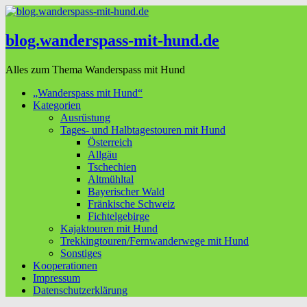
blog.wanderspass-mit-hund.de
Alles zum Thema Wanderspass mit Hund
„Wanderspass mit Hund“
Kategorien
Ausrüstung
Tages- und Halbtagestouren mit Hund
Österreich
Allgäu
Tschechien
Altmühltal
Bayerischer Wald
Fränkische Schweiz
Fichtelgebirge
Kajaktouren mit Hund
Trekkingtouren/Fernwanderwege mit Hund
Sonstiges
Kooperationen
Impressum
Datenschutzerklärung