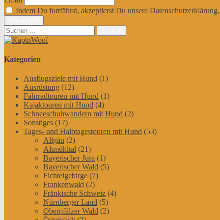
Indem Du fortfährst, akzeptierst Du unsere Datenschutzerklärung.
Suchen
nach:
Kategorien
Ausflugsziele mit Hund
(1)
Ausrüstung
(12)
Fahrradtouren mit Hund
(1)
Kajaktouren mit Hund
(4)
Schneeschuhwandern mit Hund
(2)
Sonstiges
(17)
Tages- und Halbtagestouren mit Hund
(53)
Allgäu
(2)
Altmühltal
(21)
Bayerischer Jura
(1)
Bayerischer Wald
(5)
Fichtelgebirge
(7)
Frankenwald
(2)
Fränkische Schweiz
(4)
Nürnberger Land
(5)
Oberpfälzer Wald
(2)
Österreich
(2)