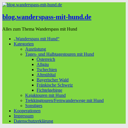
blog.wanderspass-mit-hund.de
Alles zum Thema Wanderspass mit Hund
„Wanderspass mit Hund“
Kategorien
Ausrüstung
Tages- und Halbtagestouren mit Hund
Österreich
Allgäu
Tschechien
Altmühltal
Bayerischer Wald
Fränkische Schweiz
Fichtelgebirge
Kajaktouren mit Hund
Trekkingtouren/Fernwanderwege mit Hund
Sonstiges
Kooperationen
Impressum
Datenschutzerklärung