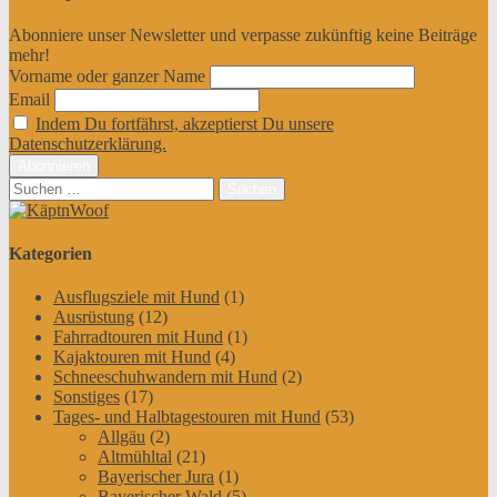
Abonniere unser Newsletter und verpasse zukünftig keine Beiträge
mehr!
Vorname oder ganzer Name
Email
Indem Du fortfährst, akzeptierst Du unsere
Datenschutzerklärung.
Suchen
nach:
Kategorien
Ausflugsziele mit Hund
(1)
Ausrüstung
(12)
Fahrradtouren mit Hund
(1)
Kajaktouren mit Hund
(4)
Schneeschuhwandern mit Hund
(2)
Sonstiges
(17)
Tages- und Halbtagestouren mit Hund
(53)
Allgäu
(2)
Altmühltal
(21)
Bayerischer Jura
(1)
Bayerischer Wald
(5)