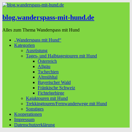
blog.wanderspass-mit-hund.de
Alles zum Thema Wanderspass mit Hund
„Wanderspass mit Hund“
Kategorien
Ausrüstung
Tages- und Halbtagestouren mit Hund
Österreich
Allgäu
Tschechien
Altmühltal
Bayerischer Wald
Fränkische Schweiz
Fichtelgebirge
Kajaktouren mit Hund
Trekkingtouren/Fernwanderwege mit Hund
Sonstiges
Kooperationen
Impressum
Datenschutzerklärung