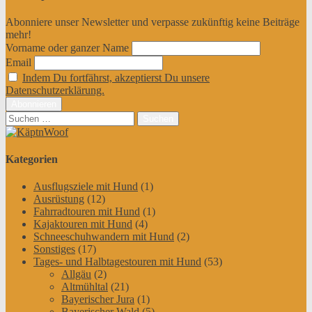
Abonniere unser Newsletter und verpasse zukünftig keine Beiträge
mehr!
Vorname oder ganzer Name
Email
Indem Du fortfährst, akzeptierst Du unsere
Datenschutzerklärung.
Suchen
nach:
Kategorien
Ausflugsziele mit Hund
(1)
Ausrüstung
(12)
Fahrradtouren mit Hund
(1)
Kajaktouren mit Hund
(4)
Schneeschuhwandern mit Hund
(2)
Sonstiges
(17)
Tages- und Halbtagestouren mit Hund
(53)
Allgäu
(2)
Altmühltal
(21)
Bayerischer Jura
(1)
Bayerischer Wald
(5)