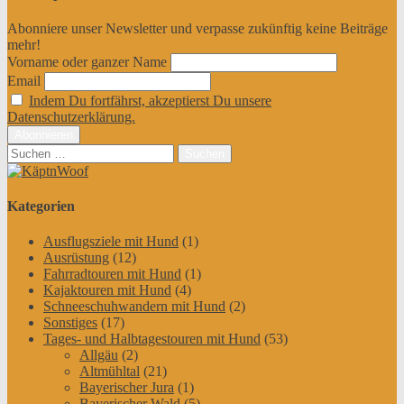
Abonniere unser Newsletter und verpasse zukünftig keine Beiträge
mehr!
Vorname oder ganzer Name
Email
Indem Du fortfährst, akzeptierst Du unsere
Datenschutzerklärung.
Suchen
nach:
Kategorien
Ausflugsziele mit Hund
(1)
Ausrüstung
(12)
Fahrradtouren mit Hund
(1)
Kajaktouren mit Hund
(4)
Schneeschuhwandern mit Hund
(2)
Sonstiges
(17)
Tages- und Halbtagestouren mit Hund
(53)
Allgäu
(2)
Altmühltal
(21)
Bayerischer Jura
(1)
Bayerischer Wald
(5)