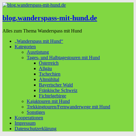
blog.wanderspass-mit-hund.de
Alles zum Thema Wanderspass mit Hund
„Wanderspass mit Hund“
Kategorien
Ausrüstung
Tages- und Halbtagestouren mit Hund
Österreich
Allgäu
Tschechien
Altmühltal
Bayerischer Wald
Fränkische Schweiz
Fichtelgebirge
Kajaktouren mit Hund
Trekkingtouren/Fernwanderwege mit Hund
Sonstiges
Kooperationen
Impressum
Datenschutzerklärung