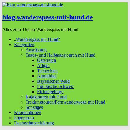
blog.wanderspass-mit-hund.de
Alles zum Thema Wanderspass mit Hund
„Wanderspass mit Hund“
Kategorien
Ausrüstung
Tages- und Halbtagestouren mit Hund
Österreich
Allgäu
Tschechien
Altmühltal
Bayerischer Wald
Fränkische Schweiz
Fichtelgebirge
Kajaktouren mit Hund
Trekkingtouren/Fernwanderwege mit Hund
Sonstiges
Kooperationen
Impressum
Datenschutzerklärung