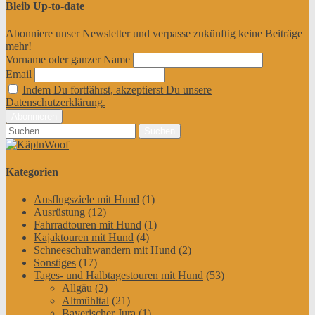
Bleib Up-to-date
Abonniere unser Newsletter und verpasse zukünftig keine Beiträge
mehr!
Vorname oder ganzer Name
Email
Indem Du fortfährst, akzeptierst Du unsere
Datenschutzerklärung.
Suchen
nach:
Kategorien
Ausflugsziele mit Hund
(1)
Ausrüstung
(12)
Fahrradtouren mit Hund
(1)
Kajaktouren mit Hund
(4)
Schneeschuhwandern mit Hund
(2)
Sonstiges
(17)
Tages- und Halbtagestouren mit Hund
(53)
Allgäu
(2)
Altmühltal
(21)
Bayerischer Jura
(1)