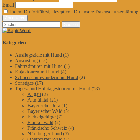
Email
Indem Du fortfährst, akzeptierst Du unsere Datenschutzerklärung.
Suchen
nach:
Kategorien
Ausflugsziele mit Hund
(1)
Ausrüstung
(12)
Fahrradtouren mit Hund
(1)
Kajaktouren mit Hund
(4)
Schneeschuhwandern mit Hund
(2)
Sonstiges
(17)
Tages- und Halbtagestouren mit Hund
(53)
Allgäu
(2)
Altmühltal
(21)
Bayerischer Jura
(1)
Bayerischer Wald
(5)
Fichtelgebirge
(7)
Frankenwald
(2)
Fränkische Schweiz
(4)
Nürnberger Land
(5)
Oberpfälzer Wald
(2)