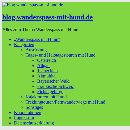
blog.wanderspass-mit-hund.de
Alles zum Thema Wanderspass mit Hund
„Wanderspass mit Hund“
Kategorien
Ausrüstung
Tages- und Halbtagestouren mit Hund
Österreich
Allgäu
Tschechien
Altmühltal
Bayerischer Wald
Fränkische Schweiz
Fichtelgebirge
Kajaktouren mit Hund
Trekkingtouren/Fernwanderwege mit Hund
Sonstiges
Kooperationen
Impressum
Datenschutzerklärung