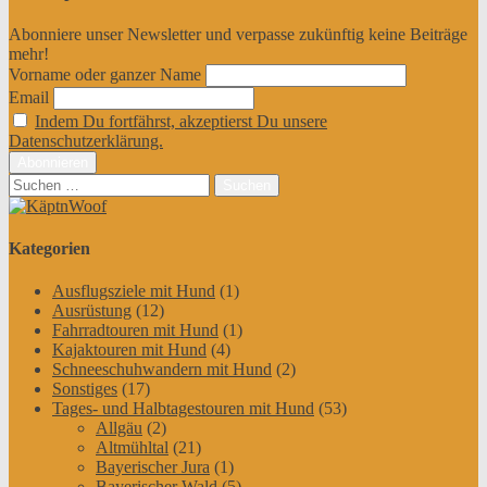
Abonniere unser Newsletter und verpasse zukünftig keine Beiträge
mehr!
Vorname oder ganzer Name
Email
Indem Du fortfährst, akzeptierst Du unsere
Datenschutzerklärung.
Suchen
nach:
Kategorien
Ausflugsziele mit Hund
(1)
Ausrüstung
(12)
Fahrradtouren mit Hund
(1)
Kajaktouren mit Hund
(4)
Schneeschuhwandern mit Hund
(2)
Sonstiges
(17)
Tages- und Halbtagestouren mit Hund
(53)
Allgäu
(2)
Altmühltal
(21)
Bayerischer Jura
(1)
Bayerischer Wald
(5)