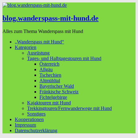
blog.wanderspass-mit-hund.de
Alles zum Thema Wanderspass mit Hund
„Wanderspass mit Hund“
Kategorien
Ausrüstung
Tages- und Halbtagestouren mit Hund
Österreich
Allgäu
Tschechien
Altmühltal
Bayerischer Wald
Fränkische Schweiz
Fichtelgebirge
Kajaktouren mit Hund
Trekkingtouren/Fernwanderwege mit Hund
Sonstiges
Kooperationen
Impressum
Datenschutzerklärung