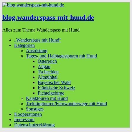
blog.wanderspass-mit-hund.de
Alles zum Thema Wanderspass mit Hund
„Wanderspass mit Hund“
Kategorien
Ausrüstung
Tages- und Halbtagestouren mit Hund
Österreich
Allgäu
Tschechien
Altmühltal
Bayerischer Wald
Fränkische Schweiz
Fichtelgebirge
Kajaktouren mit Hund
Trekkingtouren/Fernwanderwege mit Hund
Sonstiges
Kooperationen
Impressum
Datenschutzerklärung