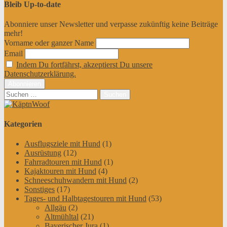
Bleib Up-to-date
Abonniere unser Newsletter und verpasse zukünftig keine Beiträge
mehr!
Vorname oder ganzer Name
Email
Indem Du fortfährst, akzeptierst Du unsere
Datenschutzerklärung.
Suchen
nach:
Kategorien
Ausflugsziele mit Hund
(1)
Ausrüstung
(12)
Fahrradtouren mit Hund
(1)
Kajaktouren mit Hund
(4)
Schneeschuhwandern mit Hund
(2)
Sonstiges
(17)
Tages- und Halbtagestouren mit Hund
(53)
Allgäu
(2)
Altmühltal
(21)
Bayerischer Jura
(1)