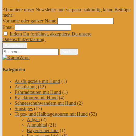
Abonniere unser Newsletter und verpasse zukünftig keine Beiträge
mehr!
Vorname oder ganzer Name
Email
Indem Du fortfährst, akzeptierst Du unsere
Datenschutzerklärung.
Suchen
nach:
Kategorien
Ausflugsziele mit Hund
(1)
Ausrüstung
(12)
Fahrradtouren mit Hund
(1)
Kajaktouren mit Hund
(4)
Schneeschuhwandern mit Hund
(2)
Sonstiges
(17)
Tages- und Halbtagestouren mit Hund
(53)
Allgäu
(2)
Altmühltal
(21)
Bayerischer Jura
(1)
Bayerischer Wald
(5)