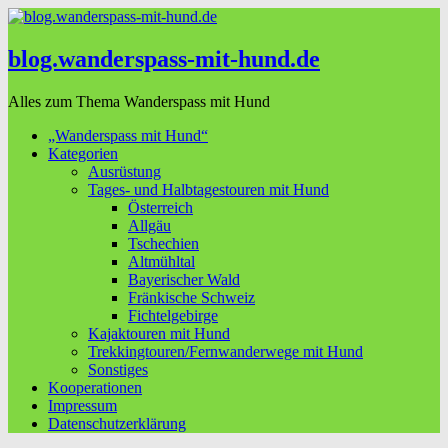
blog.wanderspass-mit-hund.de
Alles zum Thema Wanderspass mit Hund
„Wanderspass mit Hund“
Kategorien
Ausrüstung
Tages- und Halbtagestouren mit Hund
Österreich
Allgäu
Tschechien
Altmühltal
Bayerischer Wald
Fränkische Schweiz
Fichtelgebirge
Kajaktouren mit Hund
Trekkingtouren/Fernwanderwege mit Hund
Sonstiges
Kooperationen
Impressum
Datenschutzerklärung