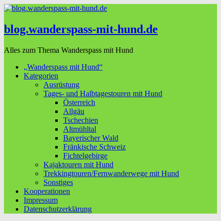
blog.wanderspass-mit-hund.de
Alles zum Thema Wanderspass mit Hund
„Wanderspass mit Hund“
Kategorien
Ausrüstung
Tages- und Halbtagestouren mit Hund
Österreich
Allgäu
Tschechien
Altmühltal
Bayerischer Wald
Fränkische Schweiz
Fichtelgebirge
Kajaktouren mit Hund
Trekkingtouren/Fernwanderwege mit Hund
Sonstiges
Kooperationen
Impressum
Datenschutzerklärung