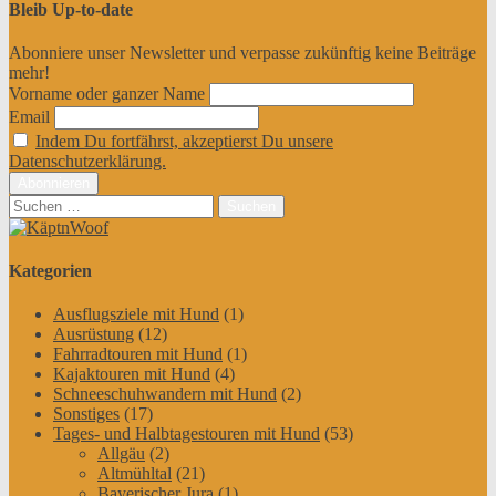
Bleib Up-to-date
Abonniere unser Newsletter und verpasse zukünftig keine Beiträge
mehr!
Vorname oder ganzer Name
Email
Indem Du fortfährst, akzeptierst Du unsere
Datenschutzerklärung.
Suchen
nach:
Kategorien
Ausflugsziele mit Hund
(1)
Ausrüstung
(12)
Fahrradtouren mit Hund
(1)
Kajaktouren mit Hund
(4)
Schneeschuhwandern mit Hund
(2)
Sonstiges
(17)
Tages- und Halbtagestouren mit Hund
(53)
Allgäu
(2)
Altmühltal
(21)
Bayerischer Jura
(1)