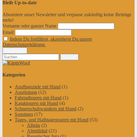
Bleib Up-to-date
Abonniere unser Newsletter und verpasse zukünftig keine Beiträge
mehr!
Vorname oder ganzer Name
Email
Indem Du fortfährst, akzeptierst Du unsere
Datenschutzerklärung.
Suchen
nach:
Kategorien
Ausflugsziele mit Hund
(1)
Ausrüstung
(12)
Fahrradtouren mit Hund
(1)
Kajaktouren mit Hund
(4)
Schneeschuhwandern mit Hund
(2)
Sonstiges
(17)
Tages- und Halbtagestouren mit Hund
(53)
Allgäu
(2)
Altmühltal
(21)
Bayerischer Jura
(1)