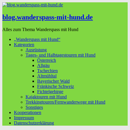
blog.wanderspass-mit-hund.de
Alles zum Thema Wanderspass mit Hund
„Wanderspass mit Hund“
Kategorien
Ausrüstung
Tages- und Halbtagestouren mit Hund
Österreich
Allgäu
Tschechien
Altmühltal
Bayerischer Wald
Fränkische Schweiz
Fichtelgebirge
Kajaktouren mit Hund
Trekkingtouren/Fernwanderwege mit Hund
Sonstiges
Kooperationen
Impressum
Datenschutzerklärung