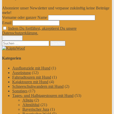
Abonniere unser Newsletter und verpasse zukünftig keine Beiträge
mehr!
Vorname oder ganzer Name
Email
Indem Du fortfährst, akzeptierst Du unsere
Datenschutzerklärung.
Suchen
nach:
Kategorien
Ausflugsziele mit Hund
(1)
Ausrüstung
(12)
Fahrradtouren mit Hund
(1)
Kajaktouren mit Hund
(4)
Schneeschuhwandern mit Hund
(2)
Sonstiges
(17)
Tages- und Halbtagestouren mit Hund
(53)
Allgäu
(2)
Altmühltal
(21)
Bayerischer Jura
(1)
Bayerischer Wald
(5)