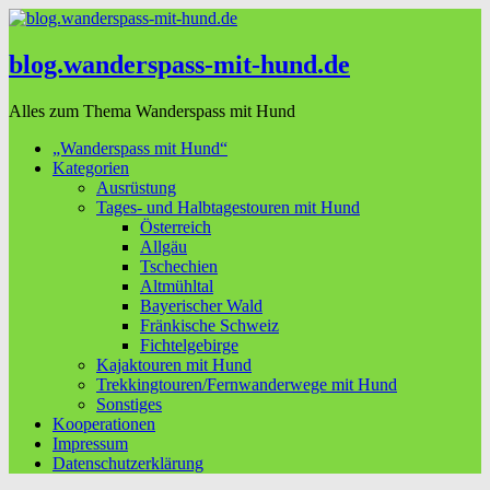
blog.wanderspass-mit-hund.de
Alles zum Thema Wanderspass mit Hund
„Wanderspass mit Hund“
Kategorien
Ausrüstung
Tages- und Halbtagestouren mit Hund
Österreich
Allgäu
Tschechien
Altmühltal
Bayerischer Wald
Fränkische Schweiz
Fichtelgebirge
Kajaktouren mit Hund
Trekkingtouren/Fernwanderwege mit Hund
Sonstiges
Kooperationen
Impressum
Datenschutzerklärung