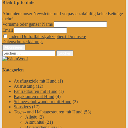
Bleib Up-to-date
Abonniere unser Newsletter und verpasse zukünftig keine Beiträge
mehr!
Vorname oder ganzer Name
Email
Indem Du fortfährst, akzeptierst Du unsere
Datenschutzerklärung.
Suchen
nach:
Kategorien
Ausflugsziele mit Hund
(1)
Ausrüstung
(12)
Fahrradtouren mit Hund
(1)
Kajaktouren mit Hund
(4)
Schneeschuhwandern mit Hund
(2)
Sonstiges
(17)
Tages- und Halbtagestouren mit Hund
(53)
Allgäu
(2)
Altmühltal
(21)
Bayerischer Jura
(1)