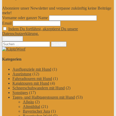
Abonniere unser Newsletter und verpasse zukünftig keine Beiträge
mehr!
Vorname oder ganzer Name
Email
Indem Du fortfährst, akzeptierst Du unsere
Datenschutzerklärung.
Suchen
nach:
Kategorien
Ausflugsziele mit Hund
(1)
Ausrüstung
(12)
Fahrradtouren mit Hund
(1)
Kajaktouren mit Hund
(4)
Schneeschuhwandern mit Hund
(2)
Sonstiges
(17)
Tages- und Halbtagestouren mit Hund
(53)
Allgäu
(2)
Altmühltal
(21)
Bayerischer Jura
(1)
Bayerischer Wald
(5)