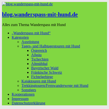
blog.wanderspass-mit-hund.de
Alles zum Thema Wanderspass mit Hund
„Wanderspass mit Hund“
Kategorien
Ausrüstung
Tages- und Halbtagestouren mit Hund
Österreich
Allgäu
Tschechien
Altmühltal
Bayerischer Wald
Fränkische Schweiz
Fichtelgebirge
Kajaktouren mit Hund
Trekkingtouren/Fernwanderwege mit Hund
Sonstiges
Kooperationen
Impressum
Datenschutzerklärung