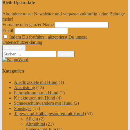
Bleib Up-to-date
Abonniere unser Newsletter und verpasse zukünftig keine Beiträge
mehr!
Vorname oder ganzer Name
Email
Indem Du fortfährst, akzeptierst Du unsere
Datenschutzerklärung.
Suchen
nach:
Kategorien
Ausflugsziele mit Hund
(1)
Ausrüstung
(12)
Fahrradtouren mit Hund
(1)
Kajaktouren mit Hund
(4)
Schneeschuhwandern mit Hund
(2)
Sonstiges
(17)
Tages- und Halbtagestouren mit Hund
(53)
Allgäu
(2)
Altmühltal
(21)
Bayerischer Jura
(1)