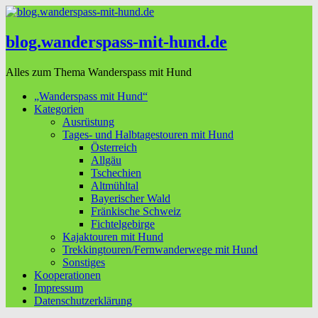
blog.wanderspass-mit-hund.de
Alles zum Thema Wanderspass mit Hund
„Wanderspass mit Hund“
Kategorien
Ausrüstung
Tages- und Halbtagestouren mit Hund
Österreich
Allgäu
Tschechien
Altmühltal
Bayerischer Wald
Fränkische Schweiz
Fichtelgebirge
Kajaktouren mit Hund
Trekkingtouren/Fernwanderwege mit Hund
Sonstiges
Kooperationen
Impressum
Datenschutzerklärung