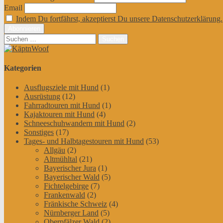
Email
Indem Du fortfährst, akzeptierst Du unsere Datenschutzerklärung.
Suchen
nach:
Kategorien
Ausflugsziele mit Hund
(1)
Ausrüstung
(12)
Fahrradtouren mit Hund
(1)
Kajaktouren mit Hund
(4)
Schneeschuhwandern mit Hund
(2)
Sonstiges
(17)
Tages- und Halbtagestouren mit Hund
(53)
Allgäu
(2)
Altmühltal
(21)
Bayerischer Jura
(1)
Bayerischer Wald
(5)
Fichtelgebirge
(7)
Frankenwald
(2)
Fränkische Schweiz
(4)
Nürnberger Land
(5)
Oberpfälzer Wald
(2)