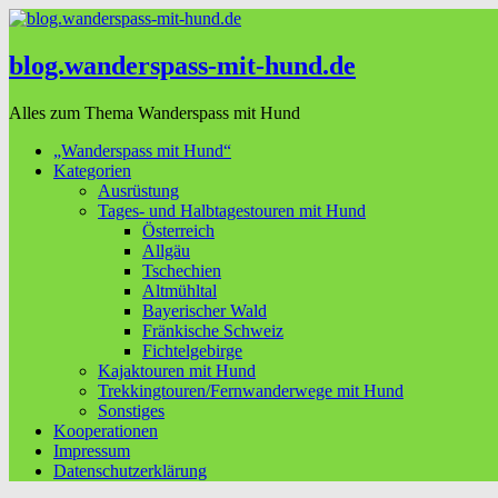
blog.wanderspass-mit-hund.de
Alles zum Thema Wanderspass mit Hund
„Wanderspass mit Hund“
Kategorien
Ausrüstung
Tages- und Halbtagestouren mit Hund
Österreich
Allgäu
Tschechien
Altmühltal
Bayerischer Wald
Fränkische Schweiz
Fichtelgebirge
Kajaktouren mit Hund
Trekkingtouren/Fernwanderwege mit Hund
Sonstiges
Kooperationen
Impressum
Datenschutzerklärung