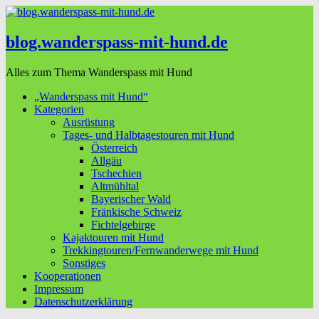
blog.wanderspass-mit-hund.de
Alles zum Thema Wanderspass mit Hund
„Wanderspass mit Hund“
Kategorien
Ausrüstung
Tages- und Halbtagestouren mit Hund
Österreich
Allgäu
Tschechien
Altmühltal
Bayerischer Wald
Fränkische Schweiz
Fichtelgebirge
Kajaktouren mit Hund
Trekkingtouren/Fernwanderwege mit Hund
Sonstiges
Kooperationen
Impressum
Datenschutzerklärung