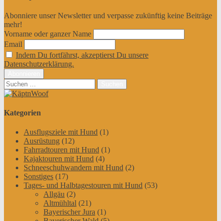
Abonniere unser Newsletter und verpasse zukünftig keine Beiträge
mehr!
Vorname oder ganzer Name
Email
Indem Du fortfährst, akzeptierst Du unsere
Datenschutzerklärung.
Suchen
nach:
Kategorien
Ausflugsziele mit Hund
(1)
Ausrüstung
(12)
Fahrradtouren mit Hund
(1)
Kajaktouren mit Hund
(4)
Schneeschuhwandern mit Hund
(2)
Sonstiges
(17)
Tages- und Halbtagestouren mit Hund
(53)
Allgäu
(2)
Altmühltal
(21)
Bayerischer Jura
(1)
Bayerischer Wald
(5)