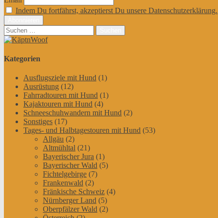
Indem Du fortfährst, akzeptierst Du unsere Datenschutzerklärung.
Suchen
nach:
Kategorien
Ausflugsziele mit Hund
(1)
Ausrüstung
(12)
Fahrradtouren mit Hund
(1)
Kajaktouren mit Hund
(4)
Schneeschuhwandern mit Hund
(2)
Sonstiges
(17)
Tages- und Halbtagestouren mit Hund
(53)
Allgäu
(2)
Altmühltal
(21)
Bayerischer Jura
(1)
Bayerischer Wald
(5)
Fichtelgebirge
(7)
Frankenwald
(2)
Fränkische Schweiz
(4)
Nürnberger Land
(5)
Oberpfälzer Wald
(2)
Österreich
(2)