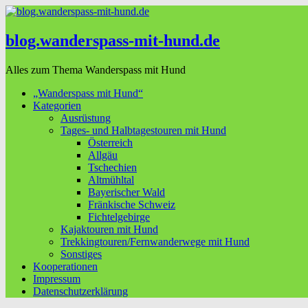
blog.wanderspass-mit-hund.de
Alles zum Thema Wanderspass mit Hund
„Wanderspass mit Hund“
Kategorien
Ausrüstung
Tages- und Halbtagestouren mit Hund
Österreich
Allgäu
Tschechien
Altmühltal
Bayerischer Wald
Fränkische Schweiz
Fichtelgebirge
Kajaktouren mit Hund
Trekkingtouren/Fernwanderwege mit Hund
Sonstiges
Kooperationen
Impressum
Datenschutzerklärung