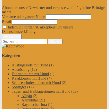
Abonniere unser Newsletter und verpasse zukünftig keine Beiträge
mehr!
Vorname oder ganzer Name
Email
Indem Du fortfährst, akzeptierst Du unsere
Datenschutzerklärung.
Suchen
nach:
Kategorien
Ausflugsziele mit Hund
(1)
Ausrüstung
(12)
Fahrradtouren mit Hund
(1)
Kajaktouren mit Hund
(4)
Schneeschuhwandern mit Hund
(2)
Sonstiges
(17)
Tages- und Halbtagestouren mit Hund
(53)
Allgäu
(2)
Altmühltal
(21)
Bayerischer Jura
(1)
Bayerischer Wald
(5)