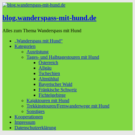
blog.wanderspass-mit-hund.de
Alles zum Thema Wanderspass mit Hund
„Wanderspass mit Hund“
Kategorien
Ausrüstung
Tages- und Halbtagestouren mit Hund
Österreich
Allgäu
Tschechien
Altmühltal
Bayerischer Wald
Fränkische Schweiz
Fichtelgebirge
Kajaktouren mit Hund
Trekkingtouren/Fernwanderwege mit Hund
Sonstiges
Kooperationen
Impressum
Datenschutzerklärung