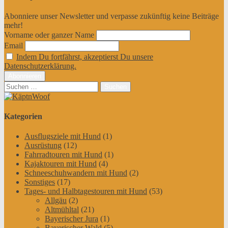
Abonniere unser Newsletter und verpasse zukünftig keine Beiträge
mehr!
Vorname oder ganzer Name
Email
Indem Du fortfährst, akzeptierst Du unsere
Datenschutzerklärung.
Suchen
nach:
Kategorien
Ausflugsziele mit Hund
(1)
Ausrüstung
(12)
Fahrradtouren mit Hund
(1)
Kajaktouren mit Hund
(4)
Schneeschuhwandern mit Hund
(2)
Sonstiges
(17)
Tages- und Halbtagestouren mit Hund
(53)
Allgäu
(2)
Altmühltal
(21)
Bayerischer Jura
(1)
Bayerischer Wald
(5)