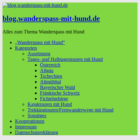
blog.wanderspass-mit-hund.de
Alles zum Thema Wanderspass mit Hund
„Wanderspass mit Hund“
Kategorien
Ausrüstung
Tages- und Halbtagestouren mit Hund
Österreich
Allgäu
Tschechien
Altmühltal
Bayerischer Wald
Fränkische Schweiz
Fichtelgebirge
Kajaktouren mit Hund
Trekkingtouren/Fernwanderwege mit Hund
Sonstiges
Kooperationen
Impressum
Datenschutzerklärung