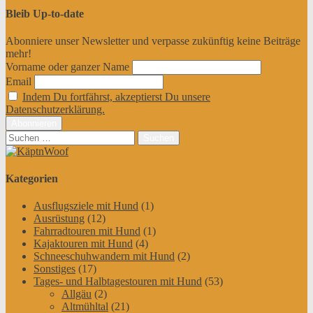
Bleib Up-to-date
Abonniere unser Newsletter und verpasse zukünftig keine Beiträge
mehr!
Vorname oder ganzer Name
Email
Indem Du fortfährst, akzeptierst Du unsere
Datenschutzerklärung.
Suchen
nach:
Kategorien
Ausflugsziele mit Hund
(1)
Ausrüstung
(12)
Fahrradtouren mit Hund
(1)
Kajaktouren mit Hund
(4)
Schneeschuhwandern mit Hund
(2)
Sonstiges
(17)
Tages- und Halbtagestouren mit Hund
(53)
Allgäu
(2)
Altmühltal
(21)