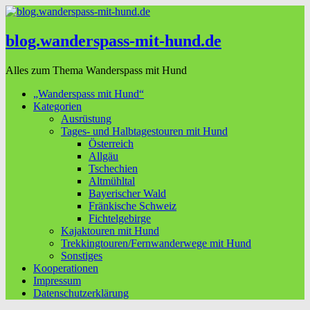
blog.wanderspass-mit-hund.de
Alles zum Thema Wanderspass mit Hund
„Wanderspass mit Hund“
Kategorien
Ausrüstung
Tages- und Halbtagestouren mit Hund
Österreich
Allgäu
Tschechien
Altmühltal
Bayerischer Wald
Fränkische Schweiz
Fichtelgebirge
Kajaktouren mit Hund
Trekkingtouren/Fernwanderwege mit Hund
Sonstiges
Kooperationen
Impressum
Datenschutzerklärung