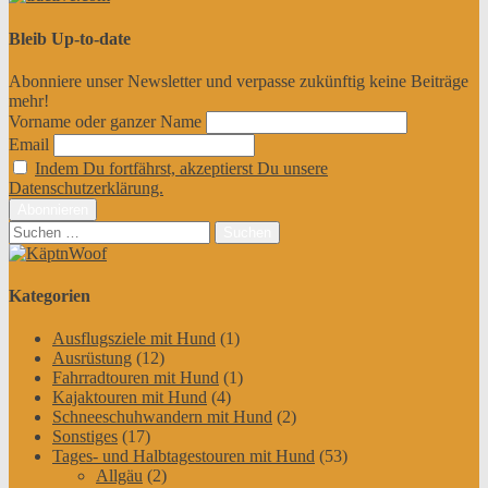
Bleib Up-to-date
Abonniere unser Newsletter und verpasse zukünftig keine Beiträge
mehr!
Vorname oder ganzer Name
Email
Indem Du fortfährst, akzeptierst Du unsere
Datenschutzerklärung.
Suchen
nach:
Kategorien
Ausflugsziele mit Hund
(1)
Ausrüstung
(12)
Fahrradtouren mit Hund
(1)
Kajaktouren mit Hund
(4)
Schneeschuhwandern mit Hund
(2)
Sonstiges
(17)
Tages- und Halbtagestouren mit Hund
(53)
Allgäu
(2)