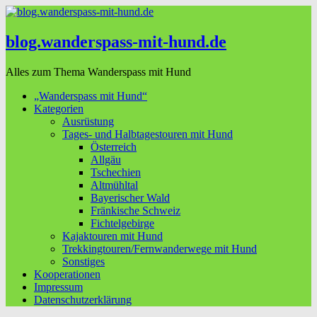
blog.wanderspass-mit-hund.de
Alles zum Thema Wanderspass mit Hund
„Wanderspass mit Hund“
Kategorien
Ausrüstung
Tages- und Halbtagestouren mit Hund
Österreich
Allgäu
Tschechien
Altmühltal
Bayerischer Wald
Fränkische Schweiz
Fichtelgebirge
Kajaktouren mit Hund
Trekkingtouren/Fernwanderwege mit Hund
Sonstiges
Kooperationen
Impressum
Datenschutzerklärung