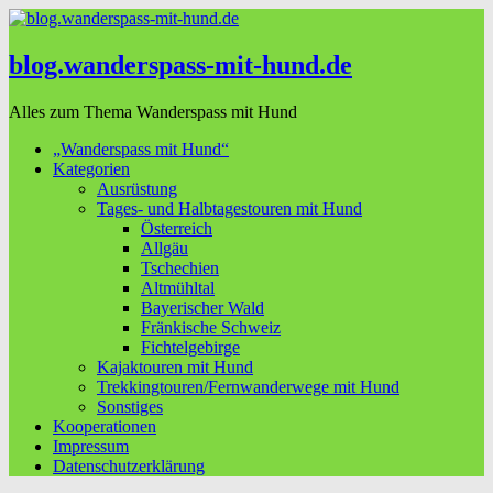
blog.wanderspass-mit-hund.de
Alles zum Thema Wanderspass mit Hund
„Wanderspass mit Hund“
Kategorien
Ausrüstung
Tages- und Halbtagestouren mit Hund
Österreich
Allgäu
Tschechien
Altmühltal
Bayerischer Wald
Fränkische Schweiz
Fichtelgebirge
Kajaktouren mit Hund
Trekkingtouren/Fernwanderwege mit Hund
Sonstiges
Kooperationen
Impressum
Datenschutzerklärung