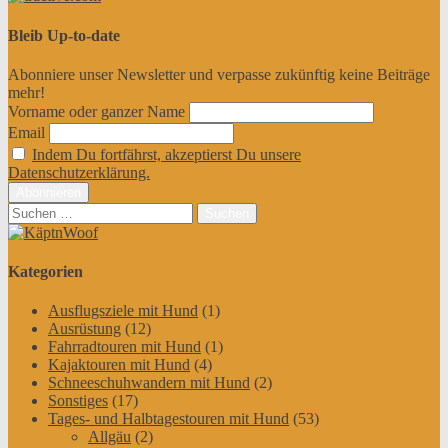
Bleib Up-to-date
Abonniere unser Newsletter und verpasse zukünftig keine Beiträge
mehr!
Vorname oder ganzer Name
Email
Indem Du fortfährst, akzeptierst Du unsere
Datenschutzerklärung.
Suchen
nach:
Kategorien
Ausflugsziele mit Hund
(1)
Ausrüstung
(12)
Fahrradtouren mit Hund
(1)
Kajaktouren mit Hund
(4)
Schneeschuhwandern mit Hund
(2)
Sonstiges
(17)
Tages- und Halbtagestouren mit Hund
(53)
Allgäu
(2)