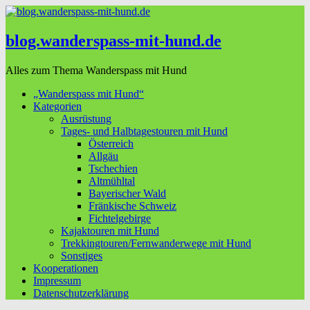
blog.wanderspass-mit-hund.de
Alles zum Thema Wanderspass mit Hund
„Wanderspass mit Hund“
Kategorien
Ausrüstung
Tages- und Halbtagestouren mit Hund
Österreich
Allgäu
Tschechien
Altmühltal
Bayerischer Wald
Fränkische Schweiz
Fichtelgebirge
Kajaktouren mit Hund
Trekkingtouren/Fernwanderwege mit Hund
Sonstiges
Kooperationen
Impressum
Datenschutzerklärung