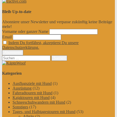
Bleib Up-to-date
Abonniere unser Newsletter und verpasse zukünftig keine Beiträge
mehr!
Vorname oder ganzer Name
Email
Indem Du fortfährst, akzeptierst Du unsere
Datenschutzerklärung.
Suchen
nach:
Kategorien
Ausflugsziele mit Hund
(1)
Ausrüstung
(12)
Fahrradtouren mit Hund
(1)
Kajaktouren mit Hund
(4)
Schneeschuhwandern mit Hund
(2)
Sonstiges
(17)
Tages- und Halbtagestouren mit Hund
(53)
Allgäu
(2)