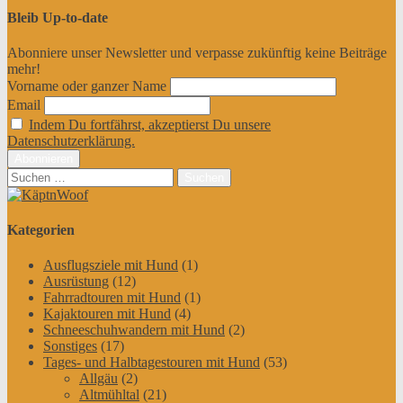
Bleib Up-to-date
Abonniere unser Newsletter und verpasse zukünftig keine Beiträge
mehr!
Vorname oder ganzer Name
Email
Indem Du fortfährst, akzeptierst Du unsere
Datenschutzerklärung.
Suchen
nach:
Kategorien
Ausflugsziele mit Hund
(1)
Ausrüstung
(12)
Fahrradtouren mit Hund
(1)
Kajaktouren mit Hund
(4)
Schneeschuhwandern mit Hund
(2)
Sonstiges
(17)
Tages- und Halbtagestouren mit Hund
(53)
Allgäu
(2)
Altmühltal
(21)