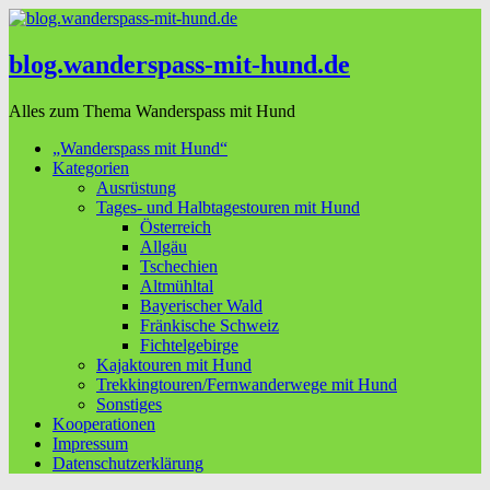
blog.wanderspass-mit-hund.de
Alles zum Thema Wanderspass mit Hund
„Wanderspass mit Hund“
Kategorien
Ausrüstung
Tages- und Halbtagestouren mit Hund
Österreich
Allgäu
Tschechien
Altmühltal
Bayerischer Wald
Fränkische Schweiz
Fichtelgebirge
Kajaktouren mit Hund
Trekkingtouren/Fernwanderwege mit Hund
Sonstiges
Kooperationen
Impressum
Datenschutzerklärung