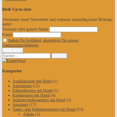
Bleib Up-to-date
Abonniere unser Newsletter und verpasse zukünftig keine Beiträge
mehr!
Vorname oder ganzer Name
Email
Indem Du fortfährst, akzeptierst Du unsere
Datenschutzerklärung.
Suchen
nach:
Kategorien
Ausflugsziele mit Hund
(1)
Ausrüstung
(12)
Fahrradtouren mit Hund
(1)
Kajaktouren mit Hund
(4)
Schneeschuhwandern mit Hund
(2)
Sonstiges
(17)
Tages- und Halbtagestouren mit Hund
(53)
Allgäu
(2)