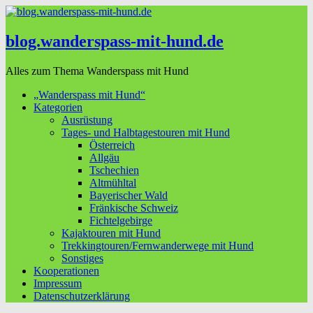
blog.wanderspass-mit-hund.de
Alles zum Thema Wanderspass mit Hund
„Wanderspass mit Hund“
Kategorien
Ausrüstung
Tages- und Halbtagestouren mit Hund
Österreich
Allgäu
Tschechien
Altmühltal
Bayerischer Wald
Fränkische Schweiz
Fichtelgebirge
Kajaktouren mit Hund
Trekkingtouren/Fernwanderwege mit Hund
Sonstiges
Kooperationen
Impressum
Datenschutzerklärung