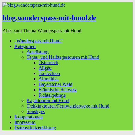
blog.wanderspass-mit-hund.de
Alles zum Thema Wanderspass mit Hund
„Wanderspass mit Hund“
Kategorien
Ausrüstung
Tages- und Halbtagestouren mit Hund
Österreich
Allgäu
Tschechien
Altmühltal
Bayerischer Wald
Fränkische Schweiz
Fichtelgebirge
Kajaktouren mit Hund
Trekkingtouren/Fernwanderwege mit Hund
Sonstiges
Kooperationen
Impressum
Datenschutzerklärung