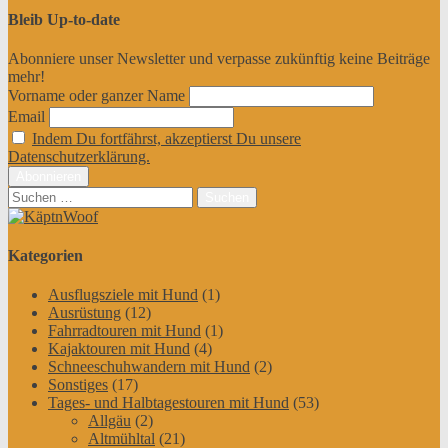
Bleib Up-to-date
Abonniere unser Newsletter und verpasse zukünftig keine Beiträge
mehr!
Vorname oder ganzer Name
Email
Indem Du fortfährst, akzeptierst Du unsere
Datenschutzerklärung.
Suchen
nach:
Kategorien
Ausflugsziele mit Hund
(1)
Ausrüstung
(12)
Fahrradtouren mit Hund
(1)
Kajaktouren mit Hund
(4)
Schneeschuhwandern mit Hund
(2)
Sonstiges
(17)
Tages- und Halbtagestouren mit Hund
(53)
Allgäu
(2)
Altmühltal
(21)