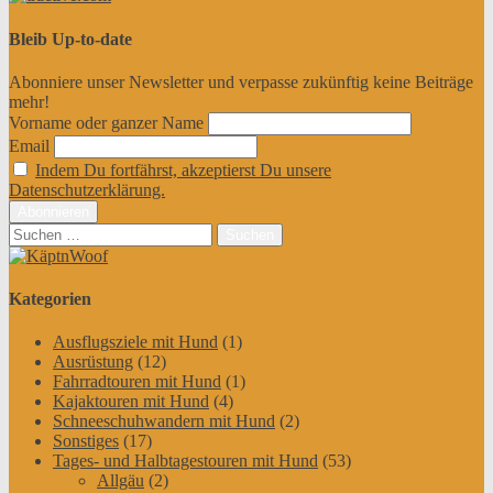
Bleib Up-to-date
Abonniere unser Newsletter und verpasse zukünftig keine Beiträge
mehr!
Vorname oder ganzer Name
Email
Indem Du fortfährst, akzeptierst Du unsere
Datenschutzerklärung.
Suchen
nach:
Kategorien
Ausflugsziele mit Hund
(1)
Ausrüstung
(12)
Fahrradtouren mit Hund
(1)
Kajaktouren mit Hund
(4)
Schneeschuhwandern mit Hund
(2)
Sonstiges
(17)
Tages- und Halbtagestouren mit Hund
(53)
Allgäu
(2)