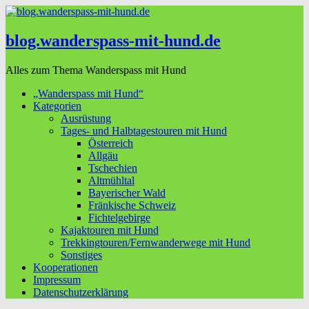
blog.wanderspass-mit-hund.de
Alles zum Thema Wanderspass mit Hund
„Wanderspass mit Hund“
Kategorien
Ausrüstung
Tages- und Halbtagestouren mit Hund
Österreich
Allgäu
Tschechien
Altmühltal
Bayerischer Wald
Fränkische Schweiz
Fichtelgebirge
Kajaktouren mit Hund
Trekkingtouren/Fernwanderwege mit Hund
Sonstiges
Kooperationen
Impressum
Datenschutzerklärung