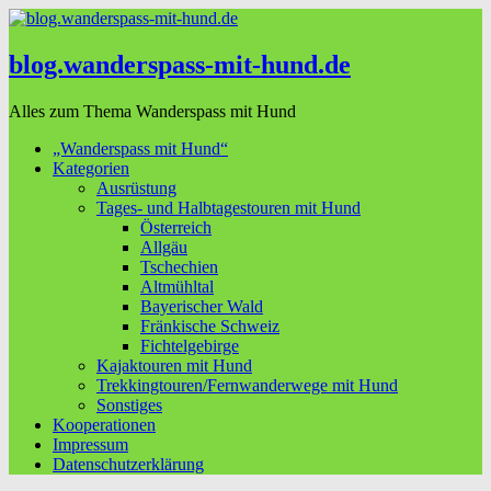
blog.wanderspass-mit-hund.de
Alles zum Thema Wanderspass mit Hund
„Wanderspass mit Hund“
Kategorien
Ausrüstung
Tages- und Halbtagestouren mit Hund
Österreich
Allgäu
Tschechien
Altmühltal
Bayerischer Wald
Fränkische Schweiz
Fichtelgebirge
Kajaktouren mit Hund
Trekkingtouren/Fernwanderwege mit Hund
Sonstiges
Kooperationen
Impressum
Datenschutzerklärung