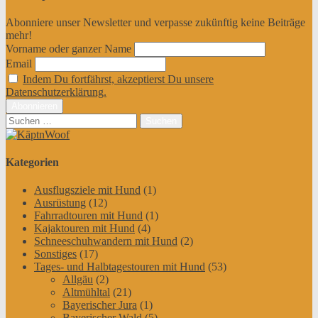
Abonniere unser Newsletter und verpasse zukünftig keine Beiträge
mehr!
Vorname oder ganzer Name
Email
Indem Du fortfährst, akzeptierst Du unsere
Datenschutzerklärung.
Suchen
nach:
Kategorien
Ausflugsziele mit Hund
(1)
Ausrüstung
(12)
Fahrradtouren mit Hund
(1)
Kajaktouren mit Hund
(4)
Schneeschuhwandern mit Hund
(2)
Sonstiges
(17)
Tages- und Halbtagestouren mit Hund
(53)
Allgäu
(2)
Altmühltal
(21)
Bayerischer Jura
(1)
Bayerischer Wald
(5)