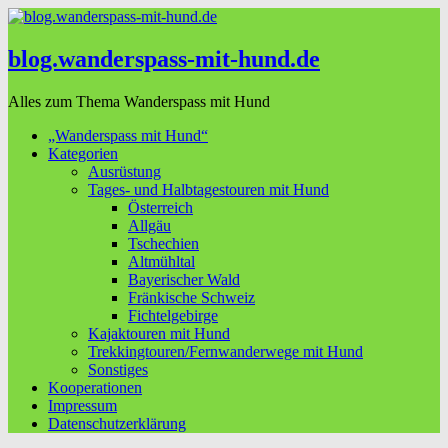
blog.wanderspass-mit-hund.de
Alles zum Thema Wanderspass mit Hund
„Wanderspass mit Hund“
Kategorien
Ausrüstung
Tages- und Halbtagestouren mit Hund
Österreich
Allgäu
Tschechien
Altmühltal
Bayerischer Wald
Fränkische Schweiz
Fichtelgebirge
Kajaktouren mit Hund
Trekkingtouren/Fernwanderwege mit Hund
Sonstiges
Kooperationen
Impressum
Datenschutzerklärung