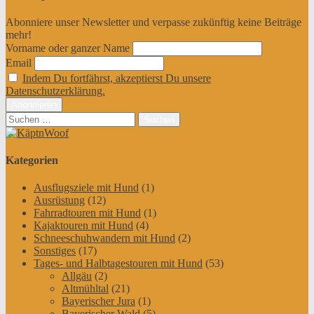
Abonniere unser Newsletter und verpasse zukünftig keine Beiträge
mehr!
Vorname oder ganzer Name
Email
Indem Du fortfährst, akzeptierst Du unsere
Datenschutzerklärung.
Suchen
nach:
Kategorien
Ausflugsziele mit Hund
(1)
Ausrüstung
(12)
Fahrradtouren mit Hund
(1)
Kajaktouren mit Hund
(4)
Schneeschuhwandern mit Hund
(2)
Sonstiges
(17)
Tages- und Halbtagestouren mit Hund
(53)
Allgäu
(2)
Altmühltal
(21)
Bayerischer Jura
(1)
Bayerischer Wald
(5)