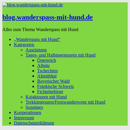
blog.wanderspass-mit-hund.de
Alles zum Thema Wanderspass mit Hund
„Wanderspass mit Hund“
Kategorien
Ausrüstung
Tages- und Halbtagestouren mit Hund
Österreich
Allgäu
Tschechien
Altmühltal
Bayerischer Wald
Fränkische Schweiz
Fichtelgebirge
Kajaktouren mit Hund
Trekkingtouren/Fernwanderwege mit Hund
Sonstiges
Kooperationen
Impressum
Datenschutzerklärung