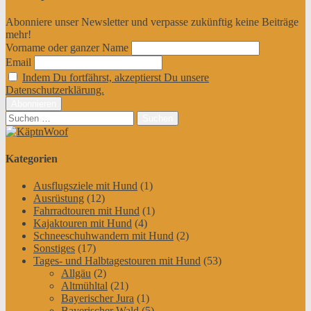
Abonniere unser Newsletter und verpasse zukünftig keine Beiträge
mehr!
Vorname oder ganzer Name
Email
Indem Du fortfährst, akzeptierst Du unsere
Datenschutzerklärung.
Suchen
nach:
Kategorien
Ausflugsziele mit Hund
(1)
Ausrüstung
(12)
Fahrradtouren mit Hund
(1)
Kajaktouren mit Hund
(4)
Schneeschuhwandern mit Hund
(2)
Sonstiges
(17)
Tages- und Halbtagestouren mit Hund
(53)
Allgäu
(2)
Altmühltal
(21)
Bayerischer Jura
(1)
Bayerischer Wald
(5)